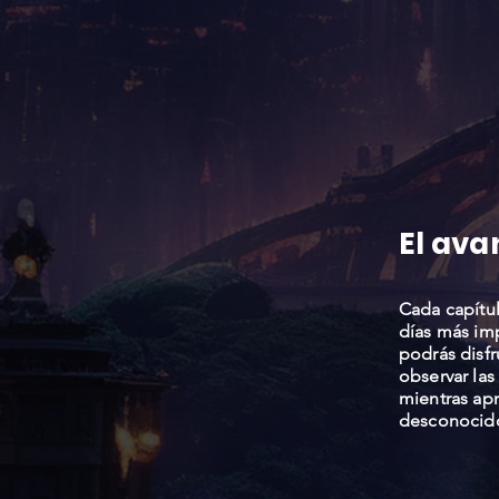
El ava
Cada capítul
días más imp
podrás disfr
observar las
mientras apr
desconocido