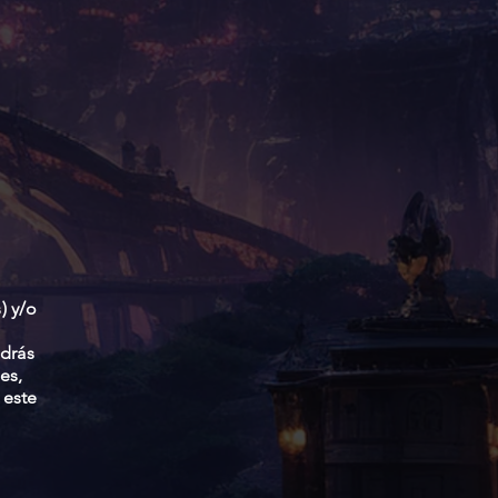
) y/o
odrás
es,
 este