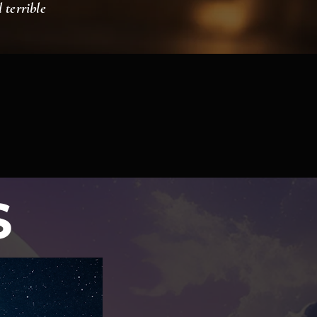
 terrible
S