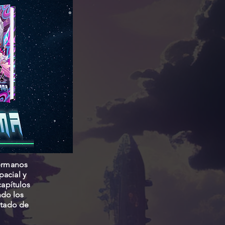
hermanos
pacial y
capítulos
ndo los
stado de