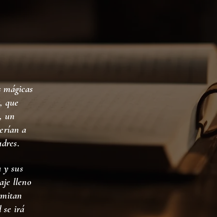
s mágicas
, que
, un
erían a
adres.
a y sus
aje lleno
rmitan
 se irá