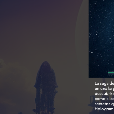
La saga d
en una lar
descubrir 
como si se
secretos q
Hologram