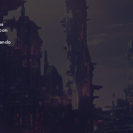
os
 con
tando