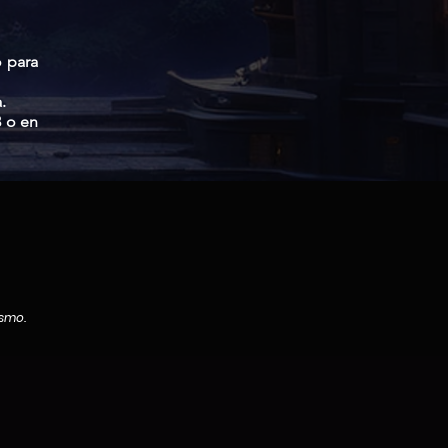
o para
.
3 o en
ismo.