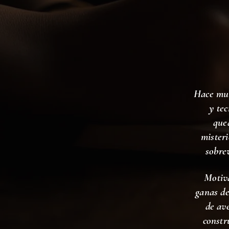
Hace muc
y te
que
misteri
sobre
Motiva
ganas de
de ave
constr