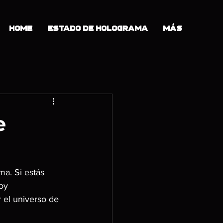
Home
Estado de Holograma
Más
e
a. Si estás 
oy 
 el universo de 