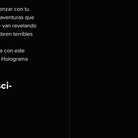
enzar con tu 
 aventuras que 
e van revelando 
bren terribles 
da con este 
de Holograma 
ci-