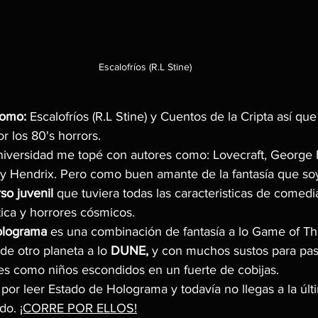
Escalofríos (R.L Stine)
como:
 Escalofríos (R.L Stine) y Cuentos de la Cripta así qu
r los 80's horrors.
universidad me topé con autores como: Lovecraft, George R
y Hendrix. Pero como buen amante de la fantasía que so
so juvenil
 que tuviera todas las caracteristicas de comedia
stica y horrores cósmicos.
olograma
 es una combinación de fantasía a lo Game of Th
de otro planeta a lo 
DUNE,
 y con muchos sustos para pas
hes como niños escondidos en un fuerte de cobijas.
 por leer Estado de Holograma y todavía no llegas a la últi
do. 
¡CORRE POR ELLOS!