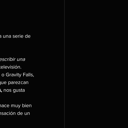
a una serie de 
escribir una 
elevisión.
 Gravity Falls, 
 que parezcan 
,
 nos gusta 
 hace muy bien 
ensación de un 