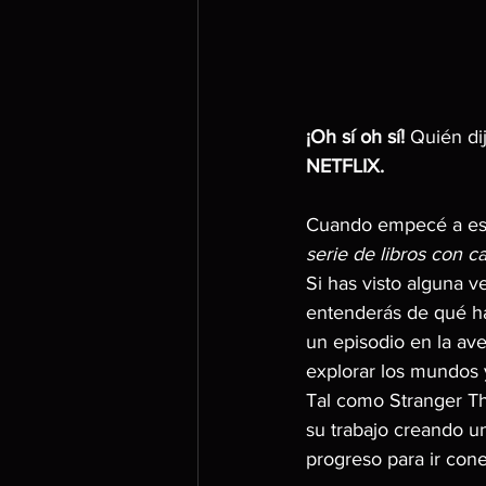
¡Oh sí oh sí!
 Quién di
NETFLIX.
Cuando empecé a esc
serie de libros con c
Si has visto alguna v
entenderás de qué hab
un episodio en la ave
explorar los mundos 
Tal como Stranger Th
su trabajo creando un
progreso para ir con