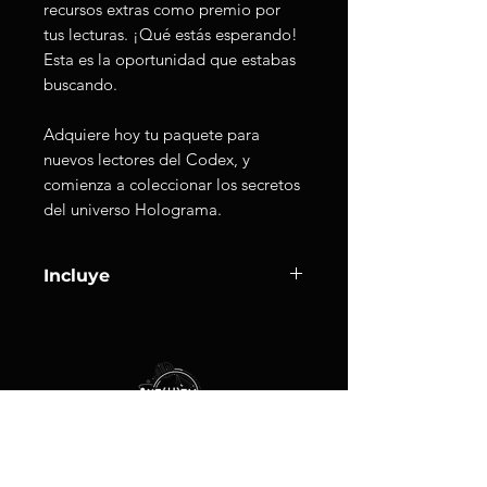
recursos extras como premio por
tus lecturas. ¡Qué estás esperando!
Esta es la oportunidad que estabas
buscando.
Adquiere hoy tu paquete para
nuevos lectores del Codex, y
comienza a coleccionar los secretos
del universo Holograma.
Incluye
✦ Libro 1 digital — tu primer acceso
al universo Holograma (con 289
páginas en formato EPUB y PDF)
✦ Mapa Clásico digital — Exclusivo
para exploradores (en formato 4k)
✦ Codex interactivo — reliquias,
sellos y recuerdos desbloqueables (
Productos
51 páginas en formato EPUB y PDF)
Libros Físicos