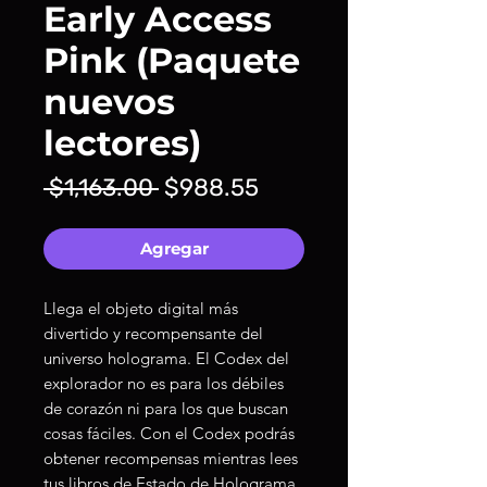
Early Access
Pink (Paquete
nuevos
lectores)
Precio
Precio
 $1,163.00 
$988.55
de
oferta
Agregar
Llega el objeto digital más
divertido y recompensante del
universo holograma. El Codex del
explorador no es para los débiles
de corazón ni para los que buscan
cosas fáciles. Con el Codex podrás
obtener recompensas mientras lees
tus libros de Estado de Holograma.