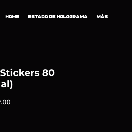
Home
Estado de Holograma
Más
 Stickers 80
al)
io
Precio
.00
de
oferta